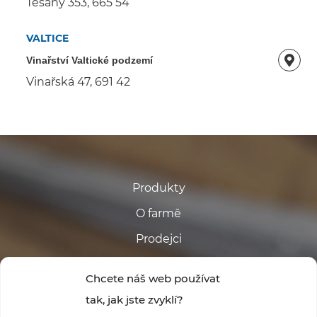
Těšany 353, 665 54
VALTICE
Vinařství Valtické podzemí
Vinařská 47, 691 42
Produkty
O farmě
Prodejci
Kontakt
Chcete náš web používat
tak, jak jste zvyklí?