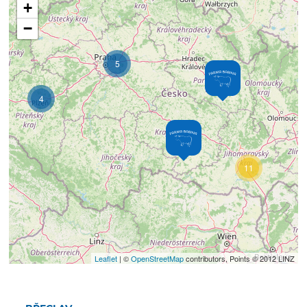
+
−
5
4
11
Leaflet
| ©
OpenStreetMap
contributors, Points © 2012 LINZ